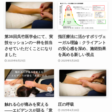
第36回呉竹医学会にて、実
指圧療法に活かすポリヴェ
技セッションの一枠を担当
ーガル理論：クライアント
させていただくことになり
の安心感を深め、施術効果
ました
を高める新しい視点
2025年9月25日
2025年5月29日
触れる心が痛みを変える
圧の呼吸
――エビデンスが語る「意
2025年4月18日