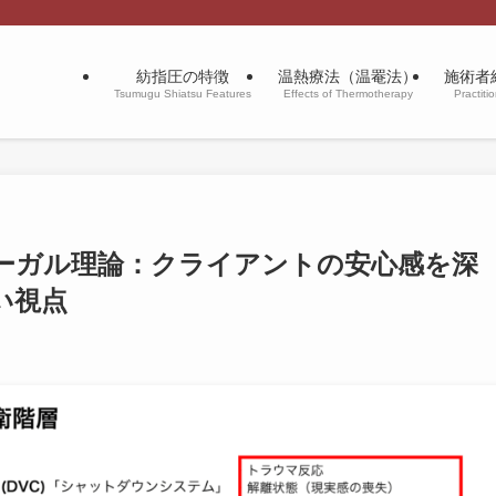
紡指圧の特徴
温熱療法（温罨法）
施術者
Tsumugu Shiatsu Features
Effects of Thermotherapy
Practiti
ーガル理論：クライアントの安心感を深
い視点