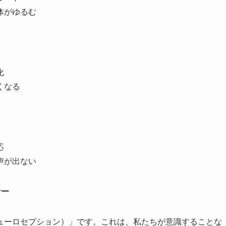
体がゆるむ
化
くなる
応
声が出ない
サー
ューロセプション）」です。これは、私たちが意識することな