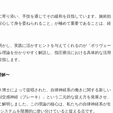
に寄り添い、手技を通じてその緩和を目指しています。施術効
安心して身を委ねられること」が極めて重要であることは、経
明かし、実践に活かすヒントを与えてくれるのが「ポリヴェー
ル理論を分かりやすく解説し、指圧療法における具体的な活用
目指します。
理解〜
ス博士によって提唱された、自律神経系の働きに関する新しい
副交感神経（ブレーキ）」という二元的な捉え方を発展させ、
に解明しました。この理論の核心は、私たちの自律神経系が生
るシステムを階層的に使い分けていると捉える点です。