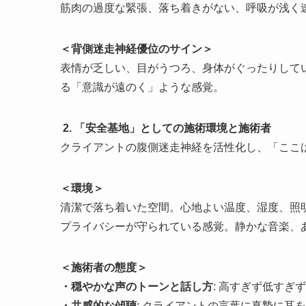
筋肉の過度な緊張、落ち着きがない、呼吸が浅く
＜背側迷走神経優位のサイン＞
表情が乏しい、目がうつろ、身体がぐったりして
る「意識が遠のく」ような感覚。
2. 「安全基地」としての施術環境と施術者
クライアントの腹側迷走神経を活性化し、「ここ
＜環境＞
清潔で落ち着いた空間。心地よい温度、湿度、照
プライバシーが守られている感覚。静かな音楽、
＜施術者の態度＞
・穏やかな声のトーンと話し方
: 高すぎず低す
・共感的な傾聴
: クライアントの言葉に真摯に耳