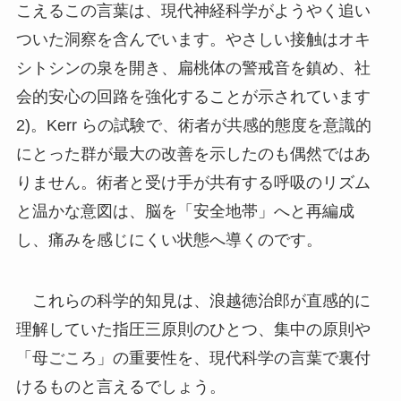
こえるこの言葉は、現代神経科学がようやく追い
ついた洞察を含んでいます。やさしい接触はオキ
シトシンの泉を開き、扁桃体の警戒音を鎮め、社
会的安心の回路を強化することが示されています
2)。Kerr らの試験で、術者が共感的態度を意識的
にとった群が最大の改善を示したのも偶然ではあ
りません。術者と受け手が共有する呼吸のリズム
と温かな意図は、脳を「安全地帯」へと再編成
し、痛みを感じにくい状態へ導くのです。
これらの科学的知見は、浪越徳治郎が直感的に
理解していた指圧三原則のひとつ、集中の原則や
「母ごころ」の重要性を、現代科学の言葉で裏付
けるものと言えるでしょう。