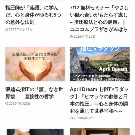
指圧師が「落語」に学ん
7/12 無料セミナー『やさし
だ、心と身体がゆるむ5つ
い触れ合いがもたらす癒し
の意外な法則
– 指圧療法と心の健康』 |
ユニコムプラザさがみはら
2025年11月19日
2025年7月10日
浪越式指圧の「証」なき世
April Dream【指圧×ラダッ
界観——直接性の哲学
ク】「ヒマラヤの叡智と日
本の指圧」～心と身体の調
2025年6月23日
和を通じて世界平和へ～
2025年4月2日